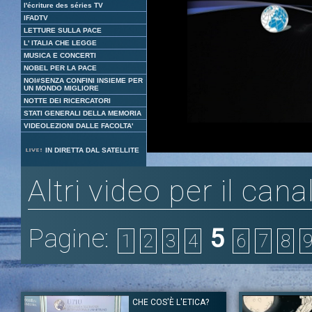
l'écriture des séries TV
IFADTV
LETTURE SULLA PACE
L' ITALIA CHE LEGGE
MUSICA E CONCERTI
NOBEL PER LA PACE
NOI#SENZA CONFINI INSIEME PER
UN MONDO MIGLIORE
NOTTE DEI RICERCATORI
STATI GENERALI DELLA MEMORIA
VIDEOLEZIONI DALLE FACOLTA'
Loaded
:
Unmute
IN DIRETTA DAL SATELLITE
1.76%
Altri video per il cana
Pagine:
5
1
2
3
4
6
7
8
CHE COS'È L'ETICA?