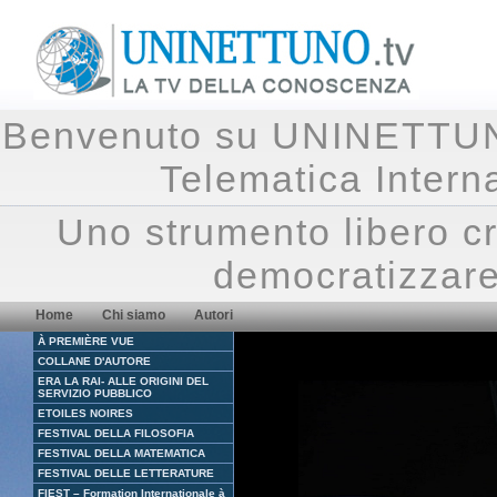
Benvenuto su UNINETTUNO.
Telematica Inte
Uno strumento libero cr
democratizzare
Home
Chi siamo
Autori
À PREMIÈRE VUE
COLLANE D'AUTORE
ERA LA RAI- ALLE ORIGINI DEL
SERVIZIO PUBBLICO
ETOILES NOIRES
FESTIVAL DELLA FILOSOFIA
FESTIVAL DELLA MATEMATICA
FESTIVAL DELLE LETTERATURE
FIEST – Formation Internationale à