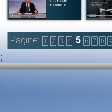
corvi del Concilio Vaticano II – Corrispondenza violata – La rivolta
Appuntamento a mez
GIORNALISMO
dei cronisti.
I comunisti e la 
DALL'IGNOTO
Massoni al Concilio
Tag:
Religione e spiritualità
|
Ignazio Ingrao
|
Paolo VI
donne – Un conto sa
Tag:
Religione e Spi
Autore:
Furio Colombo
Autore:
Prof. Giorgi
Canale:
Lezioni Speciali
Canale:
Lezioni Spe
Che cos’è una notizia? Come nasce? Come si diffonde?. Seconda
Il Prof. Giorgio La
lezione del Prof. Furio Colombo dedicata ad analizzare e capire
rivoluzione assoc
Pagine:
5
che cos’è il mestiere del giornalismo.
particolare alla sua
1
2
3
4
6
7
8
dell’occupazione de
Tag:
Cultura Scientifica
|
Furio Colombo
|
giornalismo
corso sono: La riv
della teoria genera
base della teoria –
;
Tag:
Cultura Scienti
|
economia
Privacy