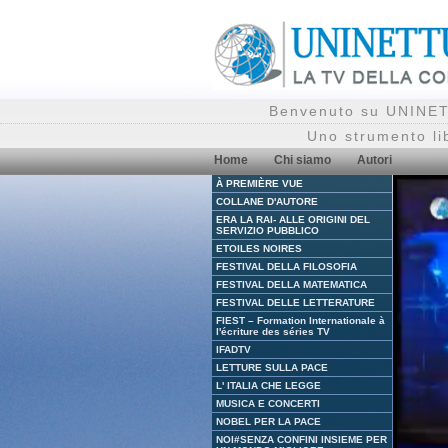
Benvenuto su UNINETT
Uno strumento li
Home
Chi siamo
Autori
À PREMIÈRE VUE
COLLANE D'AUTORE
ERA LA RAI- ALLE ORIGINI DEL
SERVIZIO PUBBLICO
ETOILES NOIRES
FESTIVAL DELLA FILOSOFIA
FESTIVAL DELLA MATEMATICA
FESTIVAL DELLE LETTERATURE
FIEST – Formation Internationale à
l'écriture des séries TV
IFADTV
LETTURE SULLA PACE
L' ITALIA CHE LEGGE
MUSICA E CONCERTI
NOBEL PER LA PACE
NOI#SENZA CONFINI INSIEME PER