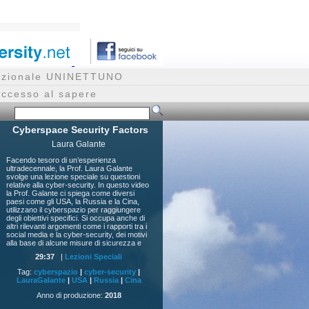
rnazionale UNINETTUNO
accesso al sapere
Cyberspace Security Factors
Laura Galante
Facendo tesoro di un’esperienza
ultradecennale, la Prof. Laura Galante
svolge una lezione speciale su questioni
relative alla cyber-security. In questo video
la Prof. Galante ci spiega come diversi
paesi come gli USA, la Russia e la Cina,
utilizzano il cyberspazio per raggiungere
degli obiettivi specifici. Si occupa anche di
altri rilevanti argomenti come i rapporti tra i
social media e la cyber-security, dei motivi
alla base di alcune misure di sicurezza e
del ruolo dell’informazione.
29:37
|
Lezioni Speciali
Tag:
cyberspazio
|
cyber-security
|
LauraGalante
|
USA
|
Russia
|
Cina
Anno di produzione:
2018