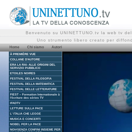
Benvenuto su UNINETTUNO.tv la web tv del
Uno strumento libero creato per diffon
Home
Chi siamo
Autori
À PREMIÈRE VUE
COLLANE D'AUTORE
ERA LA RAI- ALLE ORIGINI DEL
SERVIZIO PUBBLICO
ETOILES NOIRES
FESTIVAL DELLA FILOSOFIA
FESTIVAL DELLA MATEMATICA
FESTIVAL DELLE LETTERATURE
FIEST – Formation Internationale à
l'écriture des séries TV
IFADTV
LETTURE SULLA PACE
L' ITALIA CHE LEGGE
MUSICA E CONCERTI
NOBEL PER LA PACE
NOI#SENZA CONFINI INSIEME PER