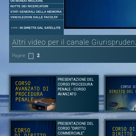
UN MONDO MIGLIORE
NOTTE DEI RICERCATORI
STATI GENERALI DELLA MEMORIA
VIDEOLEZIONI DALLE FACOLTA'
Loaded
:
Unmute
IN DIRETTA DAL SATELLITE
13.95%
Altri video per il canale Giurisprude
Pagine:
2
1
PRESENTAZIONE DEL
CORSO PROCEDURA
PENALE - CORSO
AVANZATO
Autore:
Avv. Renato Borzone
Autore:
Prof. Artur
Canale:
Giurisprudenza
Canale:
Giurisprud
PRESENTAZIONE DEL
Il corso, presentato dal Prof. Avv. Renato Borzone, si propone di far
Il Prof. Arturo Mare
CORSO "DIRITTO
conseguire la conoscenza delle regole di svolgimento del
corso è diviso in 
dibattimento penale e di acquisizione del materiale probatorio, con
sindacale e alla sua 
COMMERCIALE"