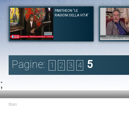
PANTHEON "LE
RAGIONI DELLA VITA"
Autore:
Luigi Serafini
Autore:
Maurizio Cu
Canale:
Pantheon "Le ragioni della vita"
Canale:
Pantheon "L
Lugi Serafini pittore ed illustratore di talento è capace di
La metodologia lett
realizzare creazioni su più campi espressivi mantenendo una
la sintesi del ling
Pagine:
5
forma stilistica che ne rende percepibile il segno. Nella sua vita
Maurizio Cucchi p
1
2
3
4
si occupò di architettura, designer e pittura, la sua formazione ,non
linguaggio elit
accademica, è legata ai fumetti e alle illustrazioni di libri per
dell'esperienza um
ragazzi. Non ebbe un grande rapporto con le avanguardie, fu più
ciò che ci rende um
legato ad un sistema di comunicazione di massa che all'eredità
molto valore alle
;
dei grandi maestri degli anni '70. Il pittore parla del suo
esperienza quotidi
libro"Codex Seraphinianus", 400 pagine di dizionario enciclopedico
come l'amore, il se
dove illustra lettere, segni grafici, animali e piante che fanno parte
quotidiano della v
del suo mondo immaginario dove gli oggetti si contaminano fra di
percorso continuo n
loro e subiscono metamorfosi. Il valore della vita secondo Serafini
cui trova la sua im
è legato al pensiero di lasciare una traccia nella storia in modo
Tag:
Maurizio Cucc
tale da far ricordare,ai posteri, un passaggio avuto nel mondo.
Privacy
Tag:
Luigi Serafini
|
Arte e Creatività
|
Pittura
|