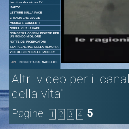
l'écriture des séries TV
IFADTV
LETTURE SULLA PACE
L' ITALIA CHE LEGGE
MUSICA E CONCERTI
NOBEL PER LA PACE
NOI#SENZA CONFINI INSIEME PER
UN MONDO MIGLIORE
NOTTE DEI RICERCATORI
STATI GENERALI DELLA MEMORIA
VIDEOLEZIONI DALLE FACOLTA'
Loaded
:
Unmute
IN DIRETTA DAL SATELLITE
4.39%
Altri video per il can
della vita"
Pagine:
5
1
2
3
4