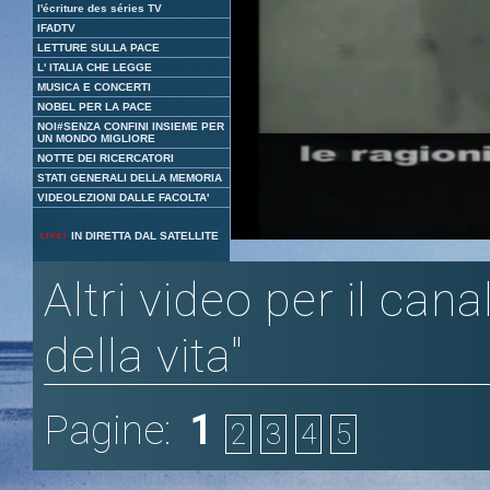
l'écriture des séries TV
IFADTV
LETTURE SULLA PACE
L' ITALIA CHE LEGGE
MUSICA E CONCERTI
NOBEL PER LA PACE
NOI#SENZA CONFINI INSIEME PER
UN MONDO MIGLIORE
NOTTE DEI RICERCATORI
STATI GENERALI DELLA MEMORIA
VIDEOLEZIONI DALLE FACOLTA'
Loaded
:
Unmute
IN DIRETTA DAL SATELLITE
2.92%
Altri video per il can
della vita"
Pagine:
1
2
3
4
5