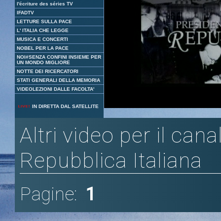
l'écriture des séries TV
IFADTV
LETTURE SULLA PACE
L' ITALIA CHE LEGGE
MUSICA E CONCERTI
NOBEL PER LA PACE
NOI#SENZA CONFINI INSIEME PER
UN MONDO MIGLIORE
NOTTE DEI RICERCATORI
STATI GENERALI DELLA MEMORIA
VIDEOLEZIONI DALLE FACOLTA'
Loaded
:
Unmute
IN DIRETTA DAL SATELLITE
1.88%
Altri video per il cana
Repubblica Italiana
Pagine:
1