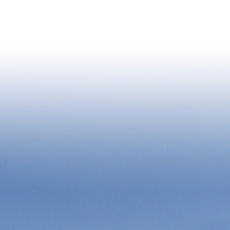
qui, frate lupo; io 
'orgoglio di Satana. Ricordatevi soprattutto di questo: non potete
male né a me né a
ere giudici di nessuno..."
chiuse la bocca [..
di San Francesco a g
g:
Fëdor Dostoevskij, Ignazio Oliva, Discorsi sulla Pace
Tag:
Simone Coppo, 