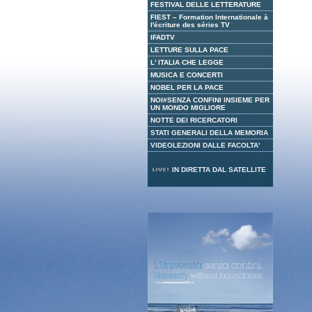
FESTIVAL DELLE LETTERATURE
all
ess
FIEST – Formation Internationale à
l'écriture des séries TV
Ta
IFADTV
LETTURE SULLA PACE
L' ITALIA CHE LEGGE
MUSICA E CONCERTI
NOBEL PER LA PACE
NOI#SENZA CONFINI INSIEME PER
UN MONDO MIGLIORE
NOTTE DEI RICERCATORI
STATI GENERALI DELLA MEMORIA
VIDEOLEZIONI DALLE FACOLTA'
IN DIRETTA DAL SATELLITE