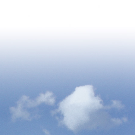
ti comando dalla parte di Cristo che tu non faccia
 persona'. Immediatamente il lupo terribile
.] e mansueto come un agnello, si gettò ai piedi
iacere..."
San Francesco, Discorsi sulla Pace