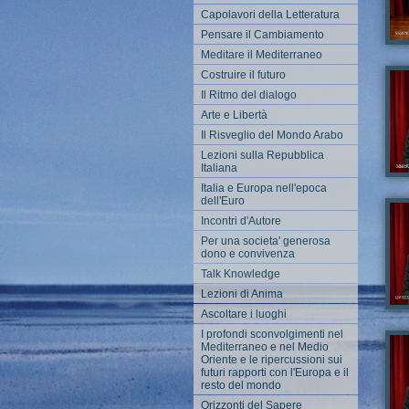
Capolavori della Letteratura
Pensare il Cambiamento
Meditare il Mediterraneo
Aut
Ca
Costruire il futuro
"Ca
Il Ritmo del dialogo
lib
spa
Arte e Libertà
rap
Il Risveglio del Mondo Arabo
per
e p
Lezioni sulla Repubblica
opp
Italiana
dal
mus
Aut
Italia e Europa nell'epoca
do
Ca
dell'Euro
ucc
"La
Incontri d'Autore
Ta
que
Cop
art
Per una societa' generosa
fin
dono e convivenza
uom
Talk Knowledge
co
l'a
Lezioni di Anima
tut
div
Ascoltare i luoghi
Aut
suo
I profondi sconvolgimenti nel
una
Ca
Mediterraneo e nel Medio
avr
"Ci
ego
Oriente e le ripercussioni sui
pat
non
futuri rapporti con l'Europa e il
sup
po
resto del mondo
amo
coe
sc
Orizzonti del Sapere
den