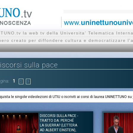
UNO.tv la web tv della Universita' Telematica Inte
bero creato per diffondere cultura e democratizzare l'
iscorsi sulla pace
gina:
1
2
3
quista le singole videolezioni di UTIU o iscriviti ai corsi di laurea UNINETTUNO su
DISCORSI SULLA PACE -
TRATTO DA: PERCHÉ
LA GUERRA? (LETTERA
AD ALBERT EINSTEIN),