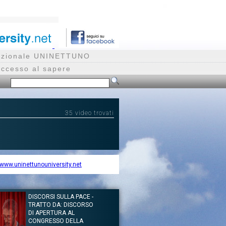
rnazionale UNINETTUNO
accesso al sapere
35 video trovati
www.uninettunouniversity.net
DISCORSI SULLA PACE -
TRATTO DA: DISCORSO
DI APERTURA AL
CONGRESSO DELLA