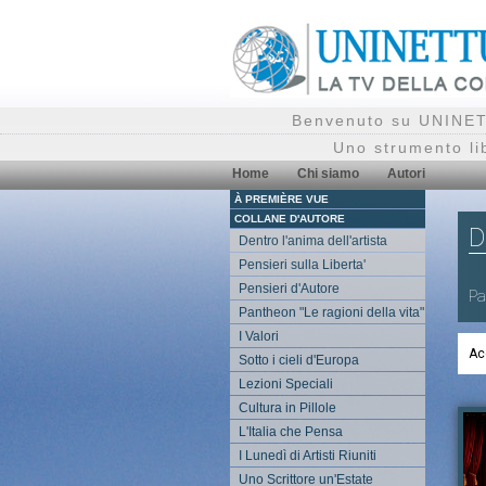
Benvenuto su UNINETT
Uno strumento li
Home
Chi siamo
Autori
À PREMIÈRE VUE
COLLANE D'AUTORE
D
Dentro l'anima dell'artista
Pensieri sulla Liberta'
Pensieri d'Autore
Pa
Pantheon "Le ragioni della vita"
I Valori
Ac
Sotto i cieli d'Europa
Lezioni Speciali
Cultura in Pillole
L'Italia che Pensa
I Lunedì di Artisti Riuniti
Uno Scrittore un'Estate