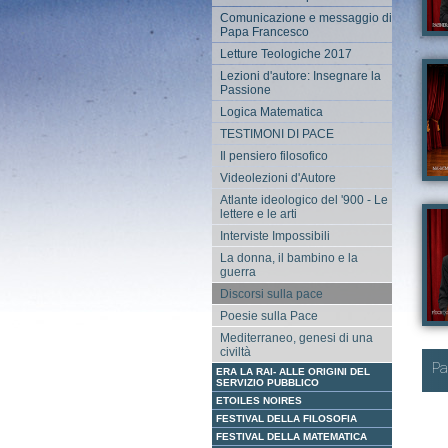
ine
pro
uno
Comunicazione e messaggio di
eco
lav
Papa Francesco
ne
non
Aut
int
Letture Teologiche 2017
dom
di
Ca
Ta
sca
Lezioni d'autore: Insegnare la
Io 
pas
Passione
gen
Ta
un 
Logica Matematica
è i
TESTIMONI DI PACE
è d
per
Il pensiero filosofico
gu
mac
Videolezioni d'Autore
ing
Atlante ideologico del '900 - Le
Naz
Aut
nar
lettere e le arti
ido
Ca
Interviste Impossibili
Ta
"Si
per
La donna, il bambino e la
pos
guerra
del
Discorsi sulla pace
Ho 
del
Poesie sulla Pace
que
Aut
str
Mediterraneo, genesi di una
è u
Ca
civiltà
ha 
Pa
"Am
ERA LA RAI- ALLE ORIGINI DEL
Ta
com
SERVIZIO PUBBLICO
su 
ETOILES NOIRES
ap
FESTIVAL DELLA FILOSOFIA
col
tu 
FESTIVAL DELLA MATEMATICA
tua