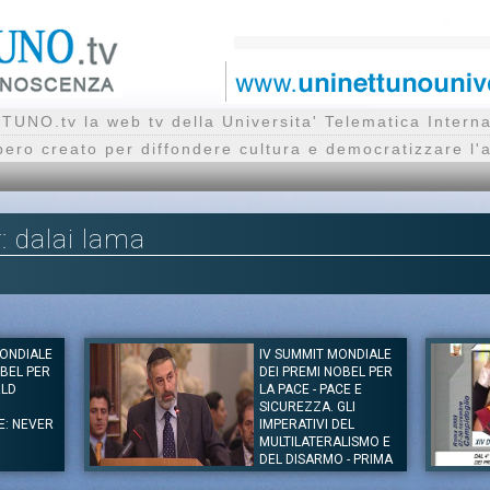
UNO.tv la web tv della Universita' Telematica Inte
bero creato per diffondere cultura e democratizzare l'
r: dalai lama
MONDIALE
IV SUMMIT MONDIALE
OBEL PER
DEI PREMI NOBEL PER
RLD
LA PACE - PACE E
SICUREZZA. GLI
E: NEVER
IMPERATIVI DEL
MULTILATERALISMO E
DEL DISARMO - PRIMA
SESSIONE, I PARTE
ten, Jody Williams,