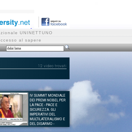
rnazionale UNINETTUNO
accesso al sapere
12 video trovati
IV SUMMIT MONDIALE
DEI PREMI NOBEL PER
LA PACE - PACE E
SICUREZZA. GLI
IMPERATIVI DEL
MULTILATERALISMO E
DEL DISARMO -
INTERVENTO DALAI