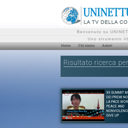
Benvenuto su UNINETT
Uno strumento li
Home
Chi siamo
Autori
Risultato ricerca pe
XII SUMMIT 
DEI PREMI N
LA PACE WO
PEACE AND
NONVIOLENC
GIVE UP
Autore:
Aung San Suu Kyi, Dalai Lama, Jim Woo