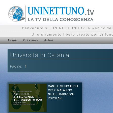
Benvenuto su UNINETTUNO.tv la web tv del
Uno strumento libero creato per diffon
Home
Chi siamo
Autori
Università di Catania
Pagine:
1
CANTI E MUSICHE DEL
CICLO NATALIZIO
NELLE TRADIZIONI
POPOLARI