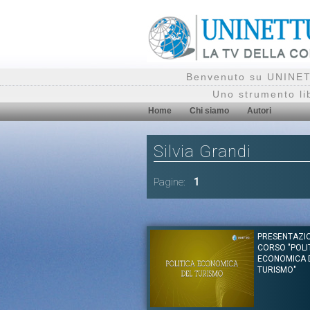
Benvenuto su UNINETT
Uno strumento li
Home
Chi siamo
Autori
Silvia Grandi
Pagine:
1
PRESENTAZI
CORSO "POLI
ECONOMICA 
TURISMO"