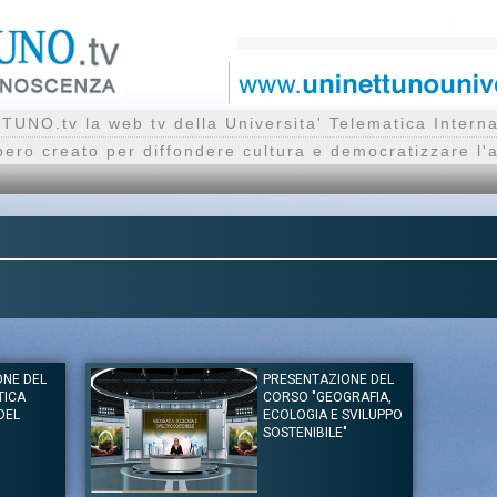
UNO.tv la web tv della Universita' Telematica Inte
bero creato per diffondere cultura e democratizzare l'
ONE DEL
PRESENTAZIONE DEL
TICA
CORSO "GEOGRAFIA,
DEL
ECOLOGIA E SVILUPPO
SOSTENIBILE"