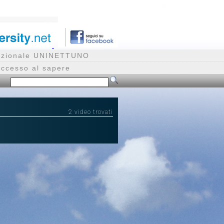
rnazionale UNINETTUNO
accesso al sapere
2 video trovati