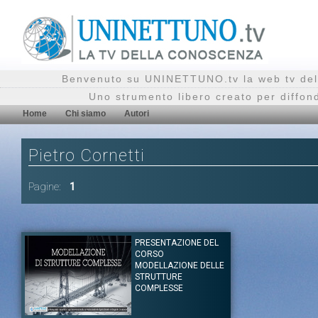
Benvenuto su UNINETTUNO.tv la web tv del
Uno strumento libero creato per diffon
Home
Chi siamo
Autori
Pietro Cornetti
Pagine:
1
PRESENTAZIONE DEL
CORSO
MODELLAZIONE DELLE
STRUTTURE
COMPLESSE