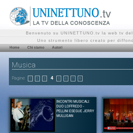
Benvenuto su UNINETTUNO.tv la web tv del
Uno strumento libero creato per diffon
Home
Chi siamo
Autori
Musica
Pagine:
4
1
2
3
5
6
7
8
INCONTRI MUSICALI:
DUO LOFFREDO -
PELLINI ESEGUE JERRY
MULLIGAN