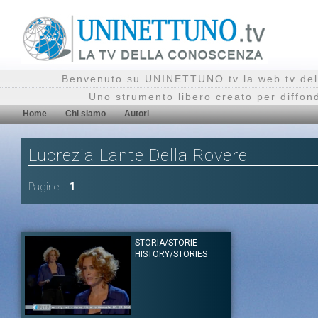
Benvenuto su UNINETTUNO.tv la web tv del
Uno strumento libero creato per diffon
Home
Chi siamo
Autori
Lucrezia Lante Della Rovere
Pagine:
1
STORIA/STORIE
HISTORY/STORIES