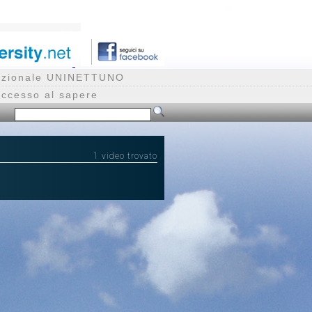
rnazionale UNINETTUNO
accesso al sapere
1 video trovato