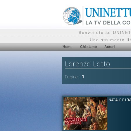
Benvenuto su UNINETT
Uno strumento li
Home
Chi siamo
Autori
Lorenzo Lotto
Pagine:
1
NATALE E L'A