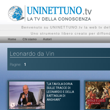
Benvenuto su UNINETTUNO.tv la web tv del
Uno strumento libero creato per diffon
Home
Chi siamo
Autori
Leonardo da Vin
Pagine:
1
"LA TAVOLA DORIA
SULLE TRACCE DI
LEONARDO E DELLA
BATTAGLIA DI
ANGHIARI"