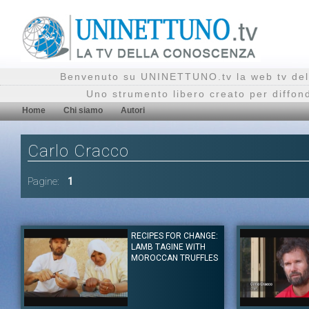
Benvenuto su UNINETTUNO.tv la web tv del
Uno strumento libero creato per diffon
Home
Chi siamo
Autori
Carlo Cracco
Pagine:
1
RECIPES FOR CHANGE:
LAMB TAGINE WITH
MOROCCAN TRUFFLES