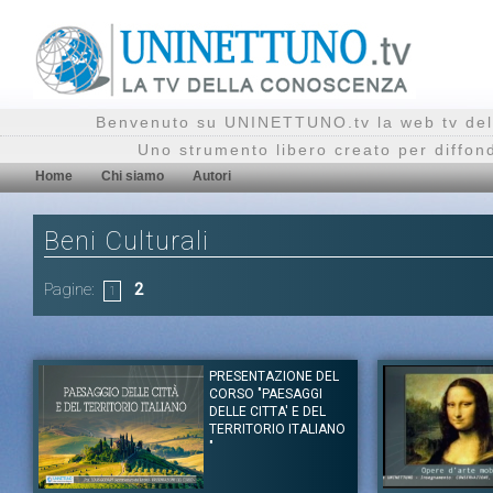
Benvenuto su UNINETTUNO.tv la web tv del
Uno strumento libero creato per diffon
Home
Chi siamo
Autori
Beni Culturali
Pagine:
2
1
PRESENTAZIONE DEL
CORSO "PAESAGGI
DELLE CITTA' E DEL
TERRITORIO ITALIANO
"