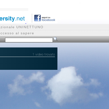
rnazionale UNINETTUNO
accesso al sapere
1 video trovato