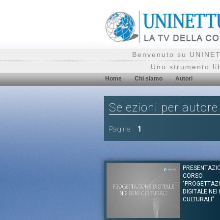
Benvenuto su UNINETT
Uno strumento li
Home
Chi siamo
Autori
Selezioni per autore
Pagine:
1
PRESENTAZI
CORSO
"PROGETTAZ
DIGITALE NEI
CULTURALI"