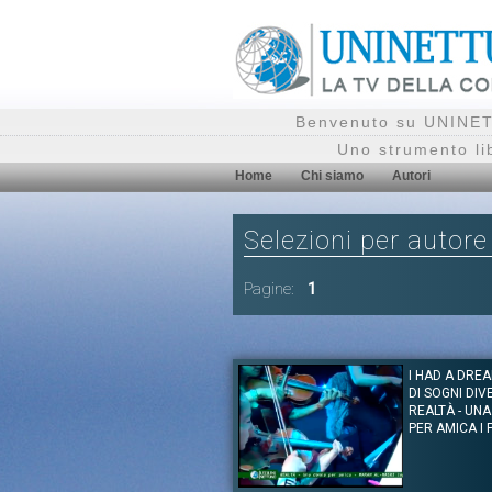
Benvenuto su UNINETT
Uno strumento li
Home
Chi siamo
Autori
Selezioni per autore
Pagine:
1
I HAD A DRE
DI SOGNI DIV
REALTÀ - UN
PER AMICA I 