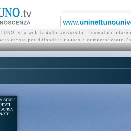
UNO.tv la web tv della Universita' Telematica Inte
bero creato per diffondere cultura e democratizzare l'
AM STORIE
ENTATI
A DONNA
PARTE