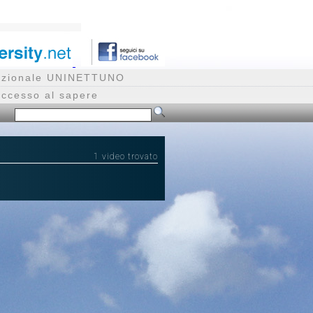
rnazionale UNINETTUNO
accesso al sapere
1 video trovato